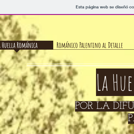
Esta página web se diseñó co
a Huella Románica
Románico Palentino al Detalle
La Hu
POR LA DIF